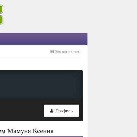
Вся активность
Профиль
лем Мамуня Ксения