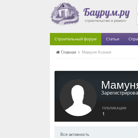
Строительный форум
Статьи
Спра
Главная
Мамуня Ксения
Мамун
Зарегистриров
ПУБЛИКАЦИИ
1
Вся активность