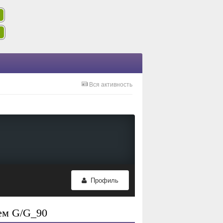
Вся активность
Профиль
ем G/G_90