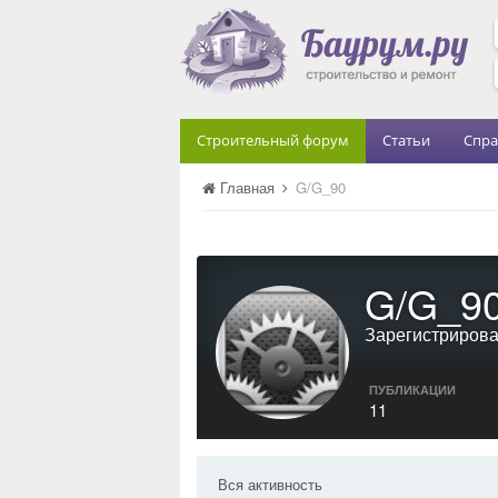
Строительный форум
Статьи
Спра
Главная
G/G_90
G/G_9
Зарегистриров
ПУБЛИКАЦИИ
11
Вся активность