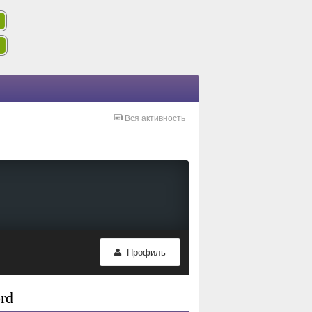
Вся активность
Профиль
rd