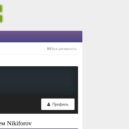
Вся активность
Профиль
м Nikiforov