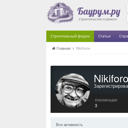
Строительный форум
Статьи
Спра
Главная
Nikiforov
Nikifor
Зарегистриров
ПУБЛИКАЦИИ
3
Вся активность