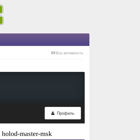
Вся активность
Профиль
holod-master-msk