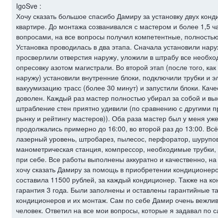
IgoSve :
Хочу сказать большое спасибо Дамиру за установку двух конд
квартире. До монтажа созванивался с мастером и более 1,5 
вопросами, на все вопросы получил компетентные, полность
Установка проводилась в два этапа. Сначала установили нар
просверлили отверстия наружу, уложили в штрабу все необхо
опресовку азотом магистрали. Во второй этап (после того, ка
наружу) установили внутренние блоки, подключили трубки и э
вакуумизацию трасс (более 30 минут) и запустили блоки. Ка
доволен. Каждый раз мастер полностью убирал за собой и вы
штрабление стен приятно удивили (по сравнению с другими 
рынку и рейтингу мастеров)). Оба раза мастер был у меня уже
продолжались примерно до 16:00, во второй раз до 13:00. Вс
лазерный уровень, штробарез, пылесос, перфоратор, шурупове
манометрическая станция, компрессор, необходимые трубки, ш
при себе. Все работы выполнены аккуратно и качественно, н
хочу сказать Дамиру за помощь в приобретении кондиционеров
составила 11500 рублей, за каждый кондиционер. Также на к
гарантия 3 года. Были заполнены и оставлены гарантийные т
кондиционеров и их монтаж. Сам по себе Дамир очень вежлив
человек. Ответил на все мои вопросы, которые я задавал по 