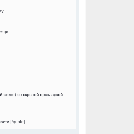
ту.
сяца.
ой стене) со скрытой прокладкой
сти.[/quote]