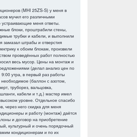
иционеров (MHI 25ZS-S) у меня в
часов мучил его различными
ю устраивающие меня ответы.
ужные блоки, проштрабили стены,
димые трубки и кабели, и выполнили
к я замазал штрабы и отверстия
лектрику к обоим блокам, произвели
чеством проведённых работ полностью
носил весь мусор. Цены на монтаж и
предложениями (делал анализ цен по
 9:00 утра, в первый раз работы
ё необходимое (баллон с азотом,
рт, труборез, вальцовка,
ланги, кабели и т.д.) мастер имел
а высоком уровне. Отдельное спасибо
, через него скидка для меня
ондиционеры и работу (монтаж) даётся
алоны и договор на приобретение
ый, культурный и очень порядочный
самим кондиционерам и по их