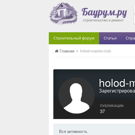
Строительный форум
Статьи
Спра
Главная
holod-master-msk
holod-
Зарегистриров
ПУБЛИКАЦИИ
37
Вся активность