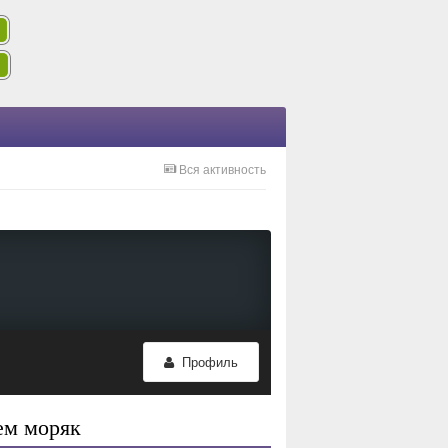
Вся активность
Профиль
ем моряк