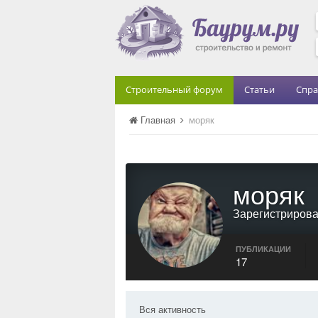
Строительный форум
Статьи
Спра
Главная
моряк
моряк
Зарегистриров
ПУБЛИКАЦИИ
17
Вся активность