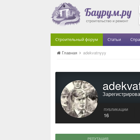
Строительный форум
Статьи
Спра
Главная
adekvatnyyy
adekva
Зарегистриров
ПУБЛИКАЦИИ
16
РЕПУТАЦИЯ