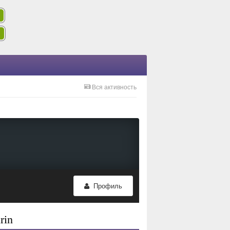
Вся активность
Профиль
rin